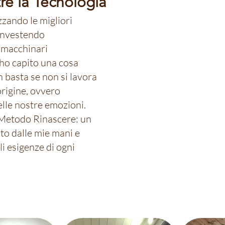
tre la Tecnologia
zzando le migliori
 investendo
 macchinari
 ho capito una cosa
 basta se non si lavora
rigine, ovvero
elle nostre emozioni.
 Metodo Rinascere: un
o dalle mie mani e
i esigenze di ogni