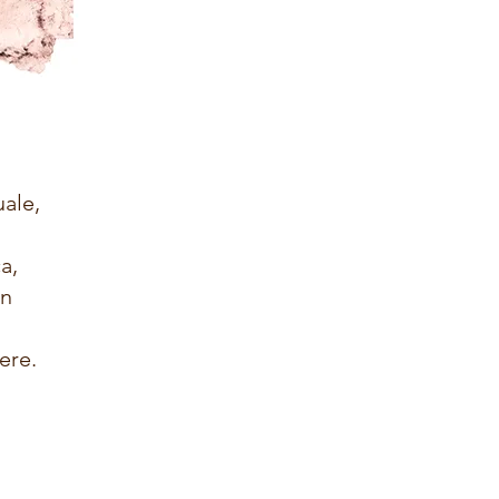
ale,
a,
un
ere.