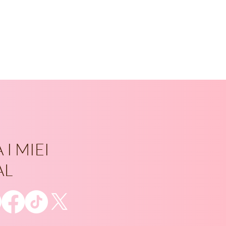
 I MIEI
AL