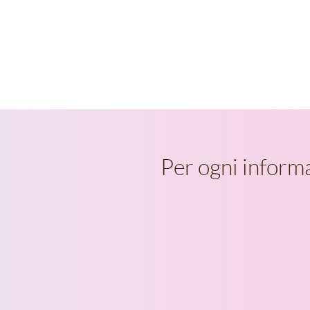
Per ogni inform
Via boscioredo 18
6612 Ascona (Ticino, Svizzera)
Tel:
+41765413389
info@benessererinascere.ch