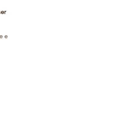
ser
e e