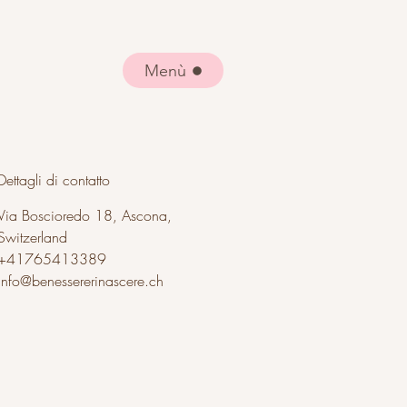
Menù
Dettagli di contatto
Via Boscioredo 18, Ascona,
Switzerland
+41765413389
info@benessererinascere.ch