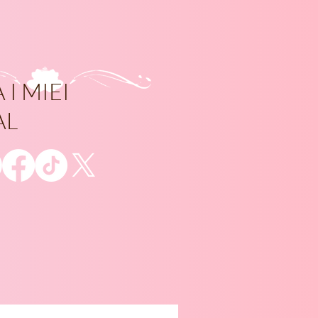
 I MIEI
AL