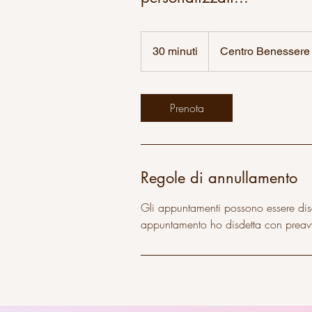
30 minuti
3
Centro Benessere 
0
m
i
Prenota
n
u
t
i
Regole di annullamento
Gli appuntamenti possono essere disd
appuntamento ho disdetta con preav