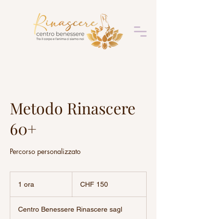
Metodo Rinascere
60+
Percorso personalizzato
150
franchi
1 ora
1
CHF 150
svizzeri
o
r
Centro Benessere Rinascere sagl