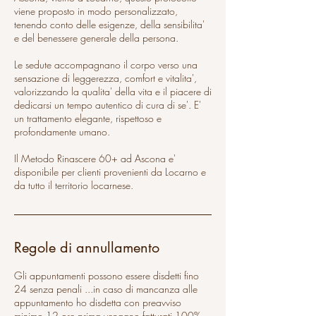
viene proposto in modo personalizzato,
tenendo conto delle esigenze, della sensibilita'
e del benessere generale della persona.
Le sedute accompagnano il corpo verso una
sensazione di leggerezza, comfort e vitalita',
valorizzando la qualita' della vita e il piacere di
dedicarsi un tempo autentico di cura di se'. E'
un trattamento elegante, rispettoso e
profondamente umano.
Il Metodo Rinascere 60+ ad Ascona e'
disponibile per clienti provenienti da Locarno e
da tutto il territorio locarnese.
Regole di annullamento
Gli appuntamenti possono essere disdetti fino
24 senza penali ...in caso di mancanza alle
appuntamento ho disdetta con preavviso
minimo 12 ore prima vengano fatturati 100%