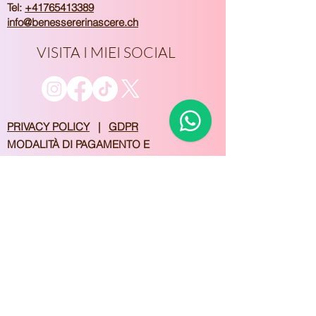
Tel:
+41765413389
info@benessererinascere.ch
VISITA I MIEI SOCIAL
​PRIVACY POLICY
|
GDPR
MODALITÀ DI PAGAMENTO E
PRENOTAZIONE GARANTITA
Unisciti alla nostra 
mailing list
Email
*