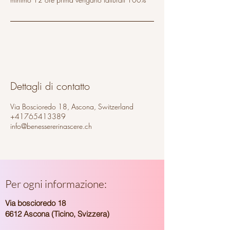
Dettagli di contatto
Via Boscioredo 18, Ascona, Switzerland
+41765413389
info@benessererinascere.ch
Per ogni informazione:
Via boscioredo 18
6612 Ascona (Ticino, Svizzera)