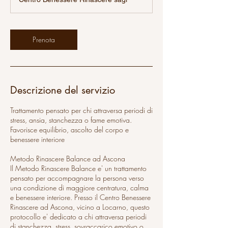
2
0
m
i
Prenota
n
u
t
i
Descrizione del servizio
Trattamento pensato per chi attraversa periodi di
stress, ansia, stanchezza o fame emotiva.
Favorisce equilibrio, ascolto del corpo e
benessere interiore
Metodo Rinascere Balance ad Ascona
Il Metodo Rinascere Balance e' un trattamento
pensato per accompagnare la persona verso
una condizione di maggiore centratura, calma
e benessere interiore. Presso il Centro Benessere
Rinascere ad Ascona, vicino a Locarno, questo
protocollo e' dedicato a chi attraversa periodi
di stanchezza, stress, sovraccarico emotivo o