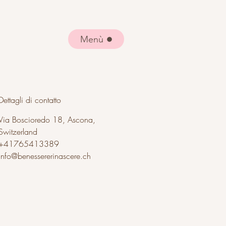
Menù
Dettagli di contatto
Via Boscioredo 18, Ascona,
Switzerland
+41765413389
info@benessererinascere.ch