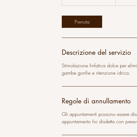
svizzeri
0
m
i
Prenota
n
u
t
i
Descrizione del servizio
-
4
Stimolazione linfatica dolce per elimi
5
gambe gonfie e ritenzione idrica.
m
i
n
Regole di annullamento
u
t
Gli appuntamenti possono essere disd
i
appuntamento ho disdetta con preav