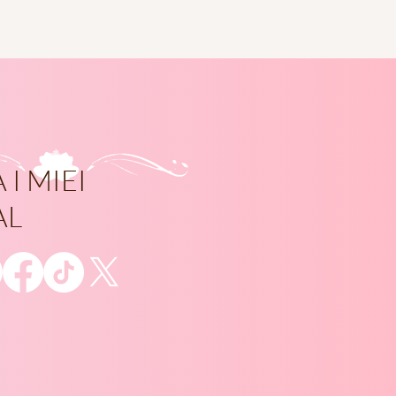
 I MIEI
AL