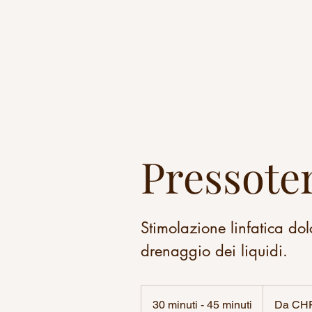
Pressote
Stimolazione linfatica dol
drenaggio dei liquidi.
Da
65
30 minuti - 45 minuti
3
Da CHF
franchi