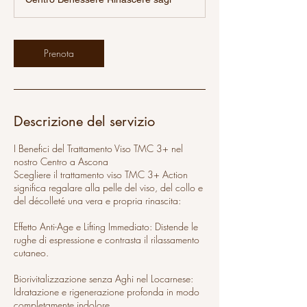
Prenota
Descrizione del servizio
I Benefici del Trattamento Viso TMC 3+ nel
nostro Centro a Ascona
Scegliere il trattamento viso TMC 3+ Action
significa regalare alla pelle del viso, del collo e
del décolleté una vera e propria rinascita:
Effetto Anti-Age e Lifting Immediato: Distende le
rughe di espressione e contrasta il rilassamento
cutaneo.
Biorivitalizzazione senza Aghi nel Locarnese:
Idratazione e rigenerazione profonda in modo
completamente indolore.