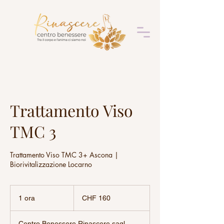
Trattamento Viso
TMC 3
Trattamento Viso TMC 3+ Ascona |
Biorivitalizzazione Locarno
160
franchi
1 ora
1
CHF 160
svizzeri
o
r
Centro Benessere Rinascere sagl