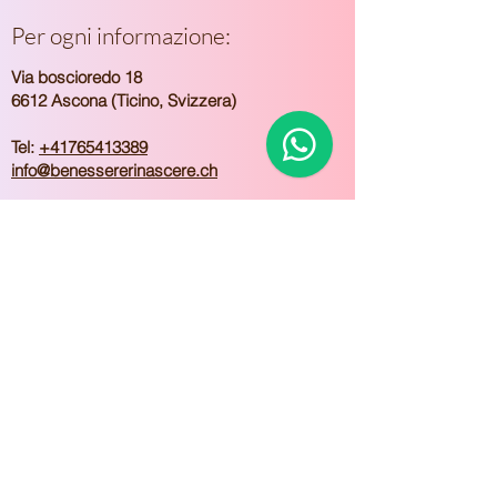
Per ogni informazione:
Via boscioredo 18
6612 Ascona (Ticino, Svizzera)
Tel:
+41765413389
info@benessererinascere.ch
VISITA I MIEI SOCIAL
​PRIVACY POLICY
|
GDPR
MODALITÀ DI PAGAMENTO E
PRENOTAZIONE GARANTITA