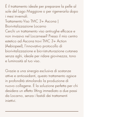
È il trattamento ideale per preparare la pelle al
sole del Lago Maggiore o per rigenerarla dopo
i mesi invernali.
Trattamento Viso TMC 3+ Ascona |
Biorivitalizzazione Locarno
Cerchi un trattamento viso antirughe efficace e
non invasivo nel Locarnese? Presso il mio centro
estetico ad Ascona trovi TMC 3+ Action
(Aebiopeel), l'innovativo protocollo di
biorivitalizzazione e bio-ristrutturazione cutanea
senza aghi, ideale per ridare giovinezza, tono
e luminosità al tuo viso.
Grazie a una sinergia esclusiva di sostanze
attive e antiossidanti, questo trattamento agisce
in profondità stimolando la produzione di
nuovo collagene. È la soluzione perfetta per chi
desidera un effetto lifting immediato a due passi
da Locarno, senza i fastidi dei trattamenti
iniettivi.